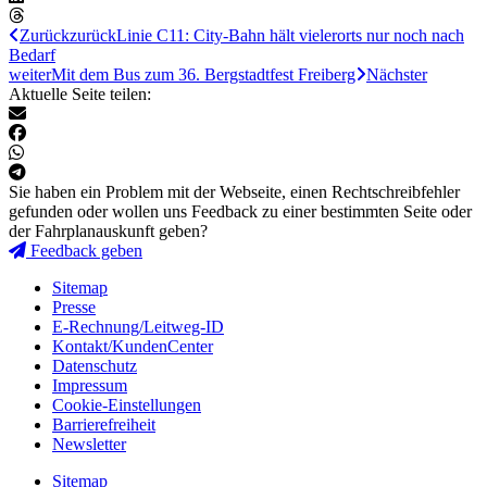
Zurück
zurück
Linie C11: City-Bahn hält vielerorts nur noch nach
Bedarf
weiter
Mit dem Bus zum 36. Bergstadtfest Freiberg
Nächster
Aktuelle Seite teilen:
Sie haben ein Problem mit der Webseite, einen Rechtschreibfehler
gefunden oder wollen uns Feedback zu einer bestimmten Seite oder
der Fahrplanauskunft geben?
Feedback geben
Sitemap
Presse
E-Rechnung/Leitweg-ID
Kontakt/KundenCenter
Datenschutz
Impressum
Cookie-Einstellungen
Barrierefreiheit
Newsletter
Sitemap