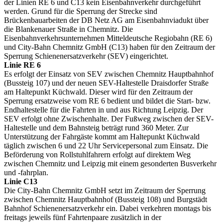
der Linien RE 6 und C13 kein Eisenbahnverkehr durchgeführt
werden. Grund für die Sperrung der Strecke sind
Brückenbauarbeiten der DB Netz AG am Eisenbahnviadukt über
die Blankenauer Straße in Chemnitz. Die
Eisenbahnverkehrsunternehmen Mitteldeutsche Regiobahn (RE 6)
und City-Bahn Chemnitz GmbH (C13) haben für den Zeitraum der
Sperrung Schienenersatzverkehr (SEV) eingerichtet.
Linie RE 6
Es erfolgt der Einsatz von SEV zwischen Chemnitz Hauptbahnhof
(Bussteig 107) und der neuen SEV-Haltestelle Draisdorfer Straße
am Haltepunkt Küchwald. Dieser wird für den Zeitraum der
Sperrung ersatzweise vom RE 6 bedient und bildet die Start- bzw.
Endhaltestelle für die Fahrten in und aus Richtung Leipzig. Der
SEV erfolgt ohne Zwischenhalte. Der Fußweg zwischen der SEV-
Haltestelle und dem Bahnsteig beträgt rund 360 Meter. Zur
Unterstützung der Fahrgäste kommt am Haltepunkt Küchwald
täglich zwischen 6 und 22 Uhr Servicepersonal zum Einsatz. Die
Beförderung von Rollstuhlfahrern erfolgt auf direktem Weg
zwischen Chemnitz und Leipzig mit einem gesonderten Busverkehr
und -fahrplan.
Linie C13
Die City-Bahn Chemnitz GmbH setzt im Zeitraum der Sperrung
zwischen Chemnitz Hauptbahnhof (Bussteig 108) und Burgstädt
Bahnhof Schienenersatzverkehr ein. Dabei verkehren montags bis
freitags jeweils fünf Fahrtenpaare zusätzlich in der