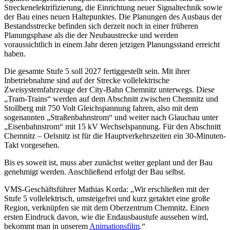
Streckenelektrifizierung, die Einrichtung neuer Signaltechnik sowie
der Bau eines neuen Haltepunktes. Die Planungen des Ausbaus der
Bestandsstrecke befinden sich derzeit noch in einer früheren
Planungsphase als die der Neubaustrecke und werden
voraussichtlich in einem Jahr deren jetzigen Planungsstand erreicht
haben.
Die gesamte Stufe 5 soll 2027 fertiggestellt sein. Mit ihrer
Inbetriebnahme sind auf der Strecke vollelektrische
Zweisystemfahrzeuge der City-Bahn Chemnitz unterwegs. Diese
„Tram-Trains“ werden auf dem Abschnitt zwischen Chemnitz und
Stollberg mit 750 Volt Gleichspannung fahren, also mit dem
sogenannten „Straßenbahnstrom“ und weiter nach Glauchau unter
„Eisenbahnstrom“ mit 15 kV Wechselspannung. Für den Abschnitt
Chemnitz – Oelsnitz ist für die Hauptverkehrszeiten ein 30-Minuten-
Takt vorgesehen.
Bis es soweit ist, muss aber zunächst weiter geplant und der Bau
genehmigt werden. Anschließend erfolgt der Bau selbst.
VMS-Geschäftsführer Mathias Korda: „Wir erschließen mit der
Stufe 5 vollelektrisch, umsteigefrei und kurz getaktet eine große
Region, verknüpfen sie mit dem Oberzentrum Chemnitz. Einen
ersten Eindruck davon, wie die Endausbaustufe aussehen wird,
bekommt man in unserem
Animationsfilm
.“