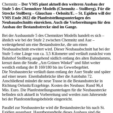
Chemnitz –
Der VMS plant aktuell den weiteren Ausbau der
Stufe 5 des Chemnitzer Modells (Chemnitz – Stollberg). Für die
Strecke Stollberg – Glauchau – Oelsnitz/E. – St. Egidien will der
VMS Ende 2022 die Planfeststellungsunterlagen des
Neubauabschnitts einreichen. Auch die Vorbereitungen für den
Ausbau der Bestandsstrecke sind im Gange.
Bei der Ausbaustufe 5 des Chemnitzer Modells handelt es sich –
ähnlich wie bei der Stufe 2 zwischen Chemnitz und Aue –
weitestgehend um eine Bestandsstrecke, die um einen
Neubauabschnitt erweitert wird. Dieser Neubauabschnitt hat bei der
Stufe 5 eine Länge von ca. 3,5 Kilometer und verläuft zunächst vom
Bahnhof Stollberg ausgehend südlich entlang des alten Bahndamms,
kreuzt dann die Straße „Am Grünen Winkel“ und führt weiter
westlich entlang der B 169/180 bis ins Gewerbegebiet.
Die Neubaustrecke verläuft dann entlang der Auer Straße und später
auf einer neuen Eisenbahnbrücke über die Autobahn 72.
Anschließend mündet die neue Trasse in die Bestandsstrecke in
Richtung Oelsnitz/Erzgebirge. Kosten des Neubaus: Rund 96,4
Mio. Euro. Die Planfeststellungsunterlagen für die Neubaustrecke
befinden sich aktuell in Vorbereitung und werden zum Jahresende
bei der Planfeststellungsbehörde eingereicht.
Parallel zur Neubaustrecke wird die Bestandsstrecke bis nach St.
Egidien ausgebaut. Hauptbestandteile dieses Ausbaus sind die