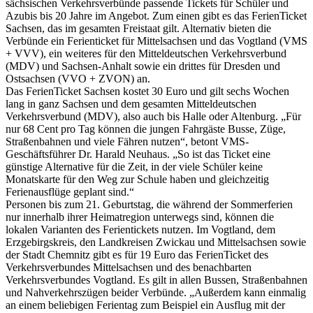
sächsischen Verkehrsverbünde passende Tickets für Schüler und
Azubis bis 20 Jahre im Angebot. Zum einen gibt es das FerienTicket
Sachsen, das im gesamten Freistaat gilt. Alternativ bieten die
Verbünde ein Ferienticket für Mittelsachsen und das Vogtland (VMS
+ VVV), ein weiteres für den Mitteldeutschen Verkehrsverbund
(MDV) und Sachsen-Anhalt sowie ein drittes für Dresden und
Ostsachsen (VVO + ZVON) an.
Das FerienTicket Sachsen kostet 30 Euro und gilt sechs Wochen
lang in ganz Sachsen und dem gesamten Mitteldeutschen
Verkehrsverbund (MDV), also auch bis Halle oder Altenburg. „Für
nur 68 Cent pro Tag können die jungen Fahrgäste Busse, Züge,
Straßenbahnen und viele Fähren nutzen“, betont VMS-
Geschäftsführer Dr. Harald Neuhaus. „So ist das Ticket eine
günstige Alternative für die Zeit, in der viele Schüler keine
Monatskarte für den Weg zur Schule haben und gleichzeitig
Ferienausflüge geplant sind.“
Personen bis zum 21. Geburtstag, die während der Sommerferien
nur innerhalb ihrer Heimatregion unterwegs sind, können die
lokalen Varianten des Ferientickets nutzen. Im Vogtland, dem
Erzgebirgskreis, den Landkreisen Zwickau und Mittelsachsen sowie
der Stadt Chemnitz gibt es für 19 Euro das FerienTicket des
Verkehrsverbundes Mittelsachsen und des benachbarten
Verkehrsverbundes Vogtland. Es gilt in allen Bussen, Straßenbahnen
und Nahverkehrszügen beider Verbünde. „Außerdem kann einmalig
an einem beliebigen Ferientag zum Beispiel ein Ausflug mit der