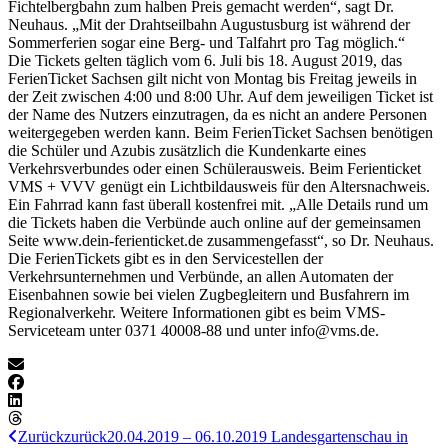
Fichtelbergbahn zum halben Preis gemacht werden“, sagt Dr.
Neuhaus. „Mit der Drahtseilbahn Augustusburg ist während der
Sommerferien sogar eine Berg- und Talfahrt pro Tag möglich.“
Die Tickets gelten täglich vom 6. Juli bis 18. August 2019, das
FerienTicket Sachsen gilt nicht von Montag bis Freitag jeweils in
der Zeit zwischen 4:00 und 8:00 Uhr. Auf dem jeweiligen Ticket ist
der Name des Nutzers einzutragen, da es nicht an andere Personen
weitergegeben werden kann. Beim FerienTicket Sachsen benötigen
die Schüler und Azubis zusätzlich die Kundenkarte eines
Verkehrsverbundes oder einen Schülerausweis. Beim Ferienticket
VMS + VVV genügt ein Lichtbildausweis für den Altersnachweis.
Ein Fahrrad kann fast überall kostenfrei mit. „Alle Details rund um
die Tickets haben die Verbünde auch online auf der gemeinsamen
Seite www.dein-ferienticket.de zusammengefasst“, so Dr. Neuhaus.
Die FerienTickets gibt es in den Servicestellen der
Verkehrsunternehmen und Verbünde, an allen Automaten der
Eisenbahnen sowie bei vielen Zugbegleitern und Busfahrern im
Regionalverkehr. Weitere Informationen gibt es beim VMS-
Serviceteam unter 0371 40008-88 und unter info@vms.de.
Zurück
zurück
20.04.2019 – 06.10.2019 Landesgartenschau in