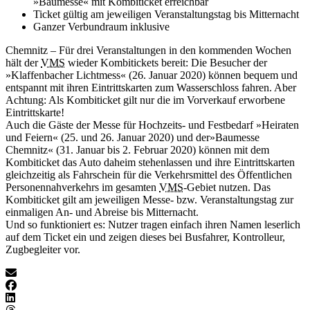
»Baumesse« mit Kombiticket erreichbar
Ticket gültig am jeweiligen Veranstaltungstag bis Mitternacht
Ganzer Verbundraum inklusive
Chemnitz – Für drei Veranstaltungen in den kommenden Wochen
hält der
VMS
wieder Kombitickets bereit: Die Besucher der
»Klaffenbacher Lichtmess« (26. Januar 2020) können bequem und
entspannt mit ihren Eintrittskarten zum Wasserschloss fahren. Aber
Achtung: Als Kombiticket gilt nur die im Vorverkauf erworbene
Eintrittskarte!
Auch die Gäste der Messe für Hochzeits- und Festbedarf »Heiraten
und Feiern« (25. und 26. Januar 2020) und der»Baumesse
Chemnitz« (31. Januar bis 2. Februar 2020) können mit dem
Kombiticket das Auto daheim stehenlassen und ihre Eintrittskarten
gleichzeitig als Fahrschein für die Verkehrsmittel des Öffentlichen
Personennahverkehrs im gesamten
VMS
-Gebiet nutzen. Das
Kombiticket gilt am jeweiligen Messe- bzw. Veranstaltungstag zur
einmaligen An- und Abreise bis Mitternacht.
Und so funktioniert es: Nutzer tragen einfach ihren Namen leserlich
auf dem Ticket ein und zeigen dieses bei Busfahrer, Kontrolleur,
Zugbegleiter vor.