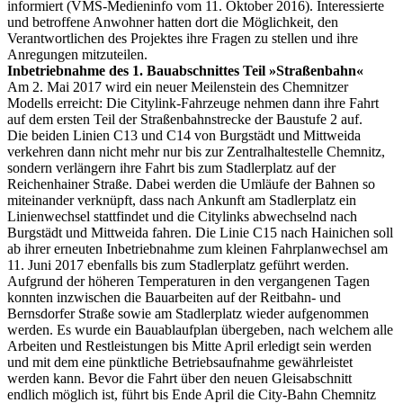
informiert (VMS-Medieninfo vom 11. Oktober 2016). Interessierte
und betroffene Anwohner hatten dort die Möglichkeit, den
Verantwortlichen des Projektes ihre Fragen zu stellen und ihre
Anregungen mitzuteilen.
Inbetriebnahme des 1. Bauabschnittes Teil »Straßenbahn«
Am 2. Mai 2017 wird ein neuer Meilenstein des Chemnitzer
Modells erreicht: Die Citylink-Fahrzeuge nehmen dann ihre Fahrt
auf dem ersten Teil der Straßenbahnstrecke der Baustufe 2 auf.
Die beiden Linien C13 und C14 von Burgstädt und Mittweida
verkehren dann nicht mehr nur bis zur Zentralhaltestelle Chemnitz,
sondern verlängern ihre Fahrt bis zum Stadlerplatz auf der
Reichenhainer Straße. Dabei werden die Umläufe der Bahnen so
miteinander verknüpft, dass nach Ankunft am Stadlerplatz ein
Linienwechsel stattfindet und die Citylinks abwechselnd nach
Burgstädt und Mittweida fahren. Die Linie C15 nach Hainichen soll
ab ihrer erneuten Inbetriebnahme zum kleinen Fahrplanwechsel am
11. Juni 2017 ebenfalls bis zum Stadlerplatz geführt werden.
Aufgrund der höheren Temperaturen in den vergangenen Tagen
konnten inzwischen die Bauarbeiten auf der Reitbahn- und
Bernsdorfer Straße sowie am Stadlerplatz wieder aufgenommen
werden. Es wurde ein Bauablaufplan übergeben, nach welchem alle
Arbeiten und Restleistungen bis Mitte April erledigt sein werden
und mit dem eine pünktliche Betriebsaufnahme gewährleistet
werden kann. Bevor die Fahrt über den neuen Gleisabschnitt
endlich möglich ist, führt bis Ende April die City-Bahn Chemnitz