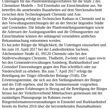
Unterlagen für das Planfeststellungsverfahren für die Stufe 2 des
Chemnitzer Modells – Teil Eisenbahn zur Einsichtnahme aus. Sie
betreffen die anstehenden Bauarbeiten auf dem Streckenabschnitt
zwischen dem Technologiepark Chemnitz und Aue.
Die Auslegung erfolgt im Technischen Rathaus in Chemnitz und in
den Verwaltungseinrichtungen der an der Strecke liegenden Städte
und Gemeinden. Die Inhalte der Planfeststellungsunterlagen sowie
die Adressen der Auslegungsstellen und die Öffnungszeiten zur
Einsichtnahme können der anhängend versendeten amtlichen
Bekanntmachung entnommen werden.
Es hat jeder Bürger die Möglichkeit, die Unterlagen einzusehen und
bis zum 10. April 2017 bei der Landesdirektion Sachsen,
Altchemnitzer Straße 41, 09120 Chemnitz oder bei den
Stadtverwaltungen Chemnitz, Thalheim, Zwönitz und Lugau sowie
bei den Gemeindeverwaltungen Amtsberg, Burkhardtsdorf und
Gornsdorf Einwendungen gegen den Plan schriftlich oder zur
Niederschrift zu erheben. Bis zum 7. April 2017 erfolgt die
Beteiligung der Träger öffentlicher Belange (TöB). Die
Erörterungstermine, die sich aus den Stellungnahmen der Bürger
und der TöB ergeben, sind für die Sommermonate vorgesehen.
Aus den guten Erfahrungen in Bezug auf die Beteiligung der Bürger
heraus hat der Verkehrsverbund Mittelsachsen gemeinsam mit der
zuständigen Planungsarge im Rahmen zweier
Bürgerinformationsveranstaltungen in Einsiedel und Burkhardtsdorf
bereits im Herbst 2016 über die bevorstehenden Baumaßnahmen