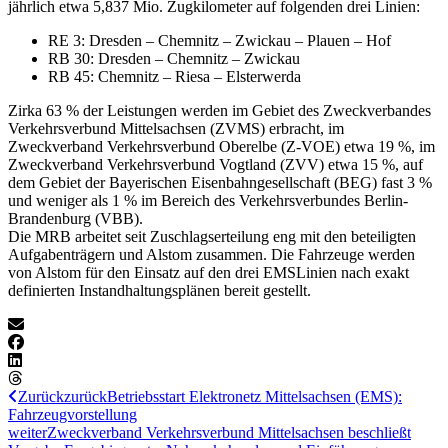
jährlich etwa 5,837 Mio. Zugkilometer auf folgenden drei Linien:
RE 3: Dresden – Chemnitz – Zwickau – Plauen – Hof
RB 30: Dresden – Chemnitz – Zwickau
RB 45: Chemnitz – Riesa – Elsterwerda
Zirka 63 % der Leistungen werden im Gebiet des Zweckverbandes
Verkehrsverbund Mittelsachsen (ZVMS) erbracht, im
Zweckverband Verkehrsverbund Oberelbe (Z-VOE) etwa 19 %, im
Zweckverband Verkehrsverbund Vogtland (ZVV) etwa 15 %, auf
dem Gebiet der Bayerischen Eisenbahngesellschaft (BEG) fast 3 %
und weniger als 1 % im Bereich des Verkehrsverbundes Berlin-
Brandenburg (VBB).
Die MRB arbeitet seit Zuschlagserteilung eng mit den beteiligten
Aufgabenträgern und Alstom zusammen. Die Fahrzeuge werden
von Alstom für den Einsatz auf den drei EMSLinien nach exakt
definierten Instandhaltungsplänen bereit gestellt.
Zurück
zurück
Betriebsstart Elektronetz Mittelsachsen (EMS):
Fahrzeugvorstellung
weiter
Zweckverband Verkehrsverbund Mittelsachsen beschließt