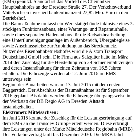
(EMS) genutzt. Standort ist das Vorfeld des Chemnitzer
Hauptbahnhofes an der Dresdner Straße 27. Der Verkehrsverbund
Mittelsachsen investiert bankenfinanziert 22,85 Mio. Euro in den
Betriebshof.
Die Baumaßnahme umfasst ein Werkstattgebäude inklusive eines 2-
stöckigen Funktionsanbaus, einer Wartungs- und Reparaturhalle,
sowie eines separaten Hallenanbaus für die Radsatzbearbeitung,
eine Unterflurreinigungsanlage im Außenbereich, Übergabegleise
sowie Anschlussgleise zur Anbindung an das Streckennetz.
Nutzer des Eisenbahnbetriebshofes wird die Alstom Transport
Deutschland GmbH sein. Die Firma aus Salzgitter hatte im März
2014 den Zuschlag für die Herstellung von 29 Schienenfahrzeugen
und deren Instandhaltung für einen Zeitraum von 16,5 Jahren
erhalten. Die Fahrzeuge werden ab 12. Juni 2016 im EMS
unterwegs sein.
Beginn der Bauarbeiten war am 13. Juli 2015 mit dem ersten
Baggerstich. Der Abschluss der Baumaßnahme ist für September
2016 geplant. Bis dahin werden die Fahrzeuge übergangsweise in
der Werkstatt der DB Regio AG in Dresden-Altstadt
instandgehalten.
Elektronetz Mittelsachsen:
Im Juni 2015 konnte der Zuschlag für die Leistungserbringung auf
dem EMS an die Transdev-Gruppe erteilt werden. Diese erbringt
ihre Leistungen unter der Marke Mitteldeutsche Regiobahn (MRB).
Der Verkehrsvertrag läuft bis Dezember 2030. Die MRB fährt