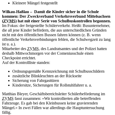
Kleinere Mängel festgestellt
Wilkau-Haßlau – Damit die Kinder sicher in die Schule
kommen: Der Zweckverband Verkehrsverbund Mittelsachsen
(
ZVMS
) hat mit einer Serie von Schulbuskontrollen begonnen.
Im Fokus: der freigestellte Schülerverkehr. Heißt: Busunternehmer,
die all jene Kinder befördern, die aus unterschiedlichen Gründen
nicht mit den öffentlichen Bussen fahren können (z. B. wenn
öffentliche Verkehrsverbindungen fehlen, die Schulwegzeit zu lang
ist u. a.).
Mitarbeiter des
ZVMS
, des Landratsamtes und der Polizei hatten
deshalb Mittwochmorgen vor der Comeniusschule einen
Checkpoint errichtet.
Auf der Kontrollliste standen:
Ordnungsgemäße Kennzeichnung mit Schulbusschildern
zusätzliche Blinkleuchten an der Rückseite
Sicherung von Fahrgasttüren
Kindersitze, Sicherungen für Rollstuhlfahrer u. a.
Matthias Bleyer, Geschäftsbereichsleiter Schülerbeförderung im
ZVMS
fasst zusammen: »Wir kontrollierten alle betreffenden
Fahrzeuge. Es gab bei den Kleinbussen keine gravierenden
Mängel.« In zwei Fällen war allerdings die Hauptuntersuchung
fällig.