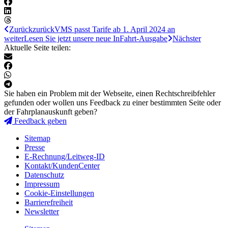
Zurück
zurück
VMS passt Tarife ab 1. April 2024 an
weiter
Lesen Sie jetzt unsere neue InFahrt-Ausgabe
Nächster
Aktuelle Seite teilen:
Sie haben ein Problem mit der Webseite, einen Rechtschreibfehler
gefunden oder wollen uns Feedback zu einer bestimmten Seite oder
der Fahrplanauskunft geben?
Feedback geben
Sitemap
Presse
E-Rechnung/Leitweg-ID
Kontakt/KundenCenter
Datenschutz
Impressum
Cookie-Einstellungen
Barrierefreiheit
Newsletter