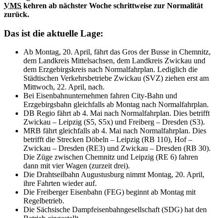
VMS
kehren ab nächster Woche schrittweise zur Normalität
zurück.
Das ist die aktuelle Lage:
Ab Montag, 20. April, fährt das Gros der Busse in Chemnitz,
dem Landkreis Mittelsachsen, dem Landkreis Zwickau und
dem Erzgebirgskreis nach Normalfahrplan. Lediglich die
Städtischen Verkehrsbetriebe Zwickau (SVZ) ziehen erst am
Mittwoch, 22. April, nach.
Bei Eisenbahnunternehmen fahren City-Bahn und
Erzgebirgsbahn gleichfalls ab Montag nach Normalfahrplan.
DB Regio fährt ab 4. Mai nach Normalfahrplan. Dies betrifft
Zwickau – Leipzig (S5, S5x) und Freiberg – Dresden (S3).
MRB fährt gleichfalls ab 4. Mai nach Normalfahrplan. Dies
betrifft die Strecken Döbeln – Leipzig (RB 110), Hof –
Zwickau – Dresden (RE3) und Zwickau – Dresden (RB 30).
Die Züge zwischen Chemnitz und Leipzig (RE 6) fahren
dann mit vier Wagen (zurzeit drei).
Die Drahtseilbahn Augustusburg nimmt Montag, 20. April,
ihre Fahrten wieder auf.
Die Freiberger Eisenbahn (FEG) beginnt ab Montag mit
Regelbetrieb.
Die Sächsische Dampfeisenbahngesellschaft (SDG) hat den